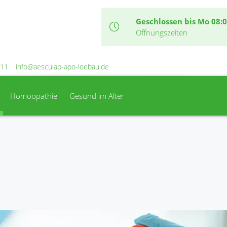
Geschlossen bis Mo 08:
Öffnungszeiten
 11
info@aesculap-apo-loebau.de
Homöopathie
Gesund im Alter