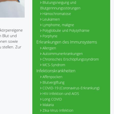
Blutungsneigung und
Blutgerinnungsstörungen
Hämochromatose
Leukämien
Lymphome, maligne
 körpereigene
Polyglobulie und Polyzythämie
n Blut und
Porphyrie
onen sowie
Erkrankungen des Immunsystems
 stellen. Zur
Allergien
Autoimmunerkrankungen
Chronisches Erschöpfungssyndrom
MCS-Syndrom
Infektionskrankheiten
Affenpocken
Blutvergiftung
COVID-19 (Coronavirus-Erkrankung)
HIV-Infektion und AIDS
Long COVID
Malaria
Zika-Virus-Infektion