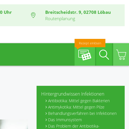
00 Uhr
Breitscheidstr. 9, 02708 Löbau
Routenplanung
Rezept einlösen
Suche
Hintergrundwissen Infektionen
Antibiotika: Mittel gegen Bakterien
Antimykotika: Mittel gegen Pilze
Behandlungsverfahren bei Infektionen
Das Immunsystem
Das Problem der Antibiotika-