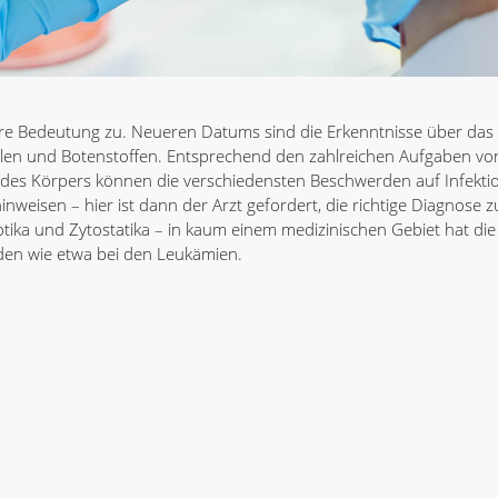
dere Bedeutung zu. Neueren Datums sind die Erkenntnisse über das
ellen und Botenstoffen. Entsprechend den zahlreichen Aufgaben vo
es Körpers können die verschiedensten Beschwerden auf Infekti
eisen – hier ist dann der Arzt gefordert, die richtige Diagnose zu
iotika und Zytostatika – in kaum einem medizinischen Gebiet hat die
den wie etwa bei den Leukämien.